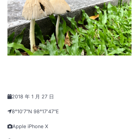
2018 年 1 月 27 日
8°10′7″N 98°17′47″E
Apple iPhone X