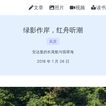
文章
照片
视频
读书
绿影作岸，红舟听潮
风景
安达曼的长尾船与翡翠海
2018 年 1 月 26 日