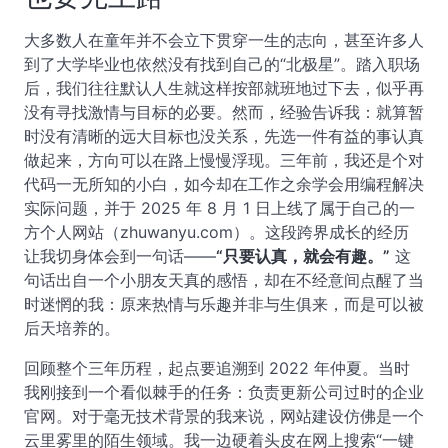
大多数人在童年并不会立下贯穿一生的志向，甚至许多人
到了大学毕业也依然没有找到自己的“北极星”。踏入职场
后，我们往往默认人生就这样按部就班地过下去，似乎再
没有寻找激情与目标的必要。然而，经验告诉我：就算暂
时没有清晰的远大目标也没关系，先选一件有益的事认真
做起来，方向可以在路上慢慢浮现。三年前，我还是个对
代码一无所知的小白，如今却在工作之余学会用编程解决
实际问题，并于 2025 年 8 月 1 日上线了属于自己的一
方个人网站（zhuwanyu.com）。这段跨界成长的经历
让我切身体会到一句话——
“只要认真，就会有趣。”
这
句话出自一个小朋友天真的感悟，却在不经意间点醒了当
时迷惘的我：原来热情与乐趣并非与生俱来，而是可以被
后天培养的。
回顾整个三年历程，起点要追溯到 2022 年仲夏。当时
我刚接到一个看似棘手的任务：负责更新公司过时的企业
官网。对于毫无技术背景的我来说，网站建设仿佛是一个
云里雾里的陌生领域。我一边硬着头皮在网上搜索“一键