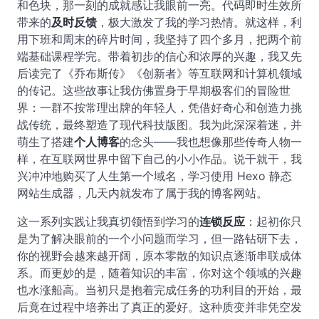
和色块，那一刻的成就感让我眼前一亮。代码即时生效所
带来的
及时反馈
，极大激发了我的学习热情。就这样，利
用下班和周末的碎片时间，我坚持了四个多月，把两个前
端基础课程学完。带着初步的信心和浓厚的兴趣，我又先
后读完了《乔布斯传》《创新者》等互联网和计算机领域
的传记。这些故事让我仿佛置身于早期极客们的冒险世
界：一群不按常理出牌的年轻人，凭借好奇心和创造力挑
战传统，最终塑造了现代科技版图。我为此深深着迷，并
萌生了搭建
个人博客
的念头——我也想像那些传奇人物一
样，在互联网世界中留下自己的小小作品。说干就干，我
兴冲冲地购买了人生第一个域名，学习使用 Hexo 静态
网站生成器，几天内就发布了属于我的博客网站。
这一系列实践让我真切领悟到学习的
连锁反应
：起初你只
是为了解决眼前的一个小问题而学习，但一路钻研下去，
你的视野会越来越开阔，原本零散的知识点逐渐串联成体
系。而更妙的是，随着知识的丰富，你对这个领域的兴趣
也水涨船高。当初只是抱着完成任务的功利目的开始，最
后竟在过程中培养出了真正的爱好。这种质变并非凭空发