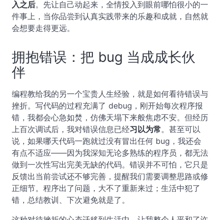
入之后
。先让自己动起来，全情投入到眼前哪怕很小的一
件事上，当你品尝到认真实践带来的乐趣和成就，自然就
会想要走得更远。
拥抱错误：把 bug 当成成长伙
伴
编程教给我的另一个宝贵人生经验，就是如何看待错误与
挫折。写代码的过程充满了 debug，刚开始每次程序报
错，我都会心急如焚，仿佛天塌下来般焦虑不安。但经历
上百次调试后，我对错误信息已经
习以为常
。甚至可以
说，如果哪天代码一跑就过没有冒出任何 bug，我还会
有点不适应——因为我深知无论多熟练的程序员，都无法
做到一次性写出完美无缺的代码。错误并不可怕，它只是
反馈出当前尝试还不够完善，提醒我们需要调整思路或修
正细节。程序出了问题，大不了重新来过；生活中犯了
错，总结教训、下次避免就是了。
这种对待挫折的心态迁移到生活中，让我整个人平和了许