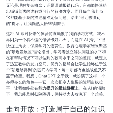
无论是理解复杂概念，还是调试报错代码，它都能快速给
出循循善诱的讲解或可行的解决方案。而且每当我卡壳，
它都能基于我的描述精准定位问题、给出“最近够得到
的”提示，让我恍然大悟继续前行。
这种 AI 即时反馈的体验简直颠覆了我的学习方式。我不
再因为一个看不懂的错误卡好几天，而是在 AI 指引下很
快迈过沟坎，保持学习的连贯性。教育心理学家维果斯基
的“最近发展区”理论指出，学习者独立解决问题的水平和
在有帮助情况下可以达到的较高水平之间的差距，就定义
了适宜教学的发力空间。优秀的指导会让学生始终位于这
个“最近够得到”的区间内学习：每一步都有点挑战但又不
至于绝望。我想，ChatGPT 之于我，就扮演了这样一个
亦师亦友的角色——它一次次把令人生畏的陡峭曲线拉
平，让我始终处在
能力提升的最佳梯度
上。在 AI 的辅助
下，我总能及时扫除障碍，保持动力去攻克下一个难关。
走向开放：打造属于自己的知识