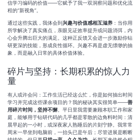
信学习编码的价值——它赋予了我一双洞察问题和优化流
程的“新视角”。
通过这些实践，我体会到
兴趣与价值感相互滋养
：当你用
所学解决了真实痛点，亲眼见证效率提升或问题消弭，内
心会升腾出巨大的满足。这种正反馈又会进一步激励你钻
研更深的技能，形成良性循环。兴趣不再是虚无缥缈的抽
象，而是融入日常的具体价值体验。
碎片与坚持：长期积累的惊人力
量
有人或许会问：工作生活已经这么忙，你是如何抽出时间
学习并完成这些课余项目的？我的秘诀其实很简单——
善
用碎片时间，坚持不懈
。平日里我需要兼顾本职工作和家
庭，能够用于钻研代码的几乎都是零散的边角料时间：清
晨早起的一小时，或深夜家人熟睡后的片刻宁静。我常常
周末一早坐到电脑前，一抬头已是午后；尽管进展是断断
续续的，但只要
日拱一卒、久久为功
，长期下来依然会积