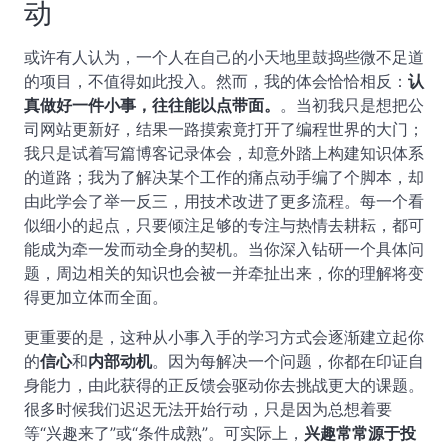
动
或许有人认为，一个人在自己的小天地里鼓捣些微不足道
的项目，不值得如此投入。然而，我的体会恰恰相反：
认
真做好一件小事，往往能以点带面。
。当初我只是想把公
司网站更新好，结果一路摸索竟打开了编程世界的大门；
我只是试着写篇博客记录体会，却意外踏上构建知识体系
的道路；我为了解决某个工作的痛点动手编了个脚本，却
由此学会了举一反三，用技术改进了更多流程。每一个看
似细小的起点，只要倾注足够的专注与热情去耕耘，都可
能成为牵一发而动全身的契机。当你深入钻研一个具体问
题，周边相关的知识也会被一并牵扯出来，你的理解将变
得更加立体而全面。
更重要的是，这种从小事入手的学习方式会逐渐建立起你
的
信心
和
内部动机
。因为每解决一个问题，你都在印证自
身能力，由此获得的正反馈会驱动你去挑战更大的课题。
很多时候我们迟迟无法开始行动，只是因为总想着要
等“兴趣来了”或“条件成熟”。可实际上，
兴趣常常源于投