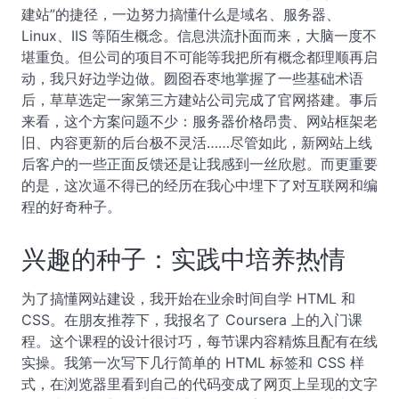
建站”的捷径，一边努力搞懂什么是域名、服务器、
Linux、IIS 等陌生概念。信息洪流扑面而来，大脑一度不
堪重负。但公司的项目不可能等我把所有概念都理顺再启
动，我只好边学边做。囫囵吞枣地掌握了一些基础术语
后，草草选定一家第三方建站公司完成了官网搭建。事后
来看，这个方案问题不少：服务器价格昂贵、网站框架老
旧、内容更新的后台极不灵活……尽管如此，新网站上线
后客户的一些正面反馈还是让我感到一丝欣慰。而更重要
的是，这次逼不得已的经历在我心中埋下了对互联网和编
程的好奇种子。
兴趣的种子：实践中培养热情
为了搞懂网站建设，我开始在业余时间自学 HTML 和
CSS。在朋友推荐下，我报名了 Coursera 上的入门课
程。这个课程的设计很讨巧，每节课内容精炼且配有在线
实操。我第一次写下几行简单的 HTML 标签和 CSS 样
式，在浏览器里看到自己的代码变成了网页上呈现的文字