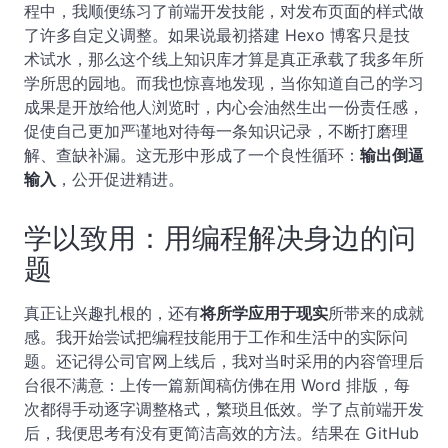
程中，我顺便练习了前端开发技能，对发布页面的样式做
了许多自定义调整。如果说最初搭建 Hexo 博客只是技
术试水，那么这个线上知识库才算是真正承载了我多年所
学所思的园地。而我也惊喜地发现，当你知道自己的学习
成果是开放给他人浏览时，内心会油然生出一份责任感，
促使自己更加严谨地对待每一条知识记录，不断打磨理
解、查缺补漏。这无形中形成了一个良性循环：
输出倒逼
输入
，公开促进精进。
学以致用：用编程解决身边的问
题
真正让兴趣扎根的，还有
将所学应用于现实
所带来的成就
感。我开始尝试把编程技能用于工作和生活中的实际问
题。还记得公司官网上线后，我对当时采用的内容管理后
台很不满意：上传一篇新闻稿仿佛在用 Word 排版，每
次都得手动逐字调整格式，繁琐且低效。学了点前端开发
后，我便思考有没有更简洁高效的方法。结果在 GitHub