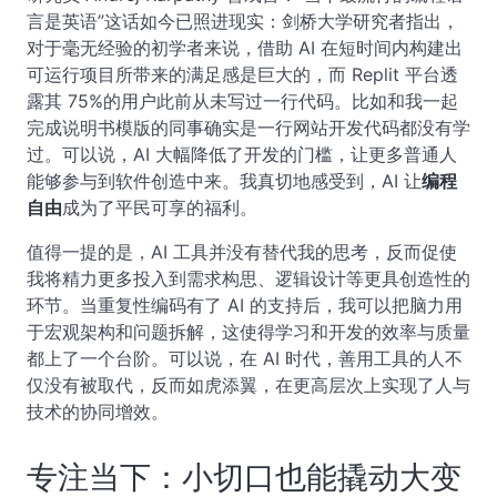
言是英语”这话如今已照进现实：剑桥大学研究者指出，
对于毫无经验的初学者来说，借助 AI 在短时间内构建出
可运行项目所带来的满足感是巨大的，而 Replit 平台透
露其 75%的用户此前从未写过一行代码。比如和我一起
完成说明书模版的同事确实是一行网站开发代码都没有学
过。可以说，AI 大幅降低了开发的门槛，让更多普通人
能够参与到软件创造中来。我真切地感受到，AI 让
编程
自由
成为了平民可享的福利。
值得一提的是，AI 工具并没有替代我的思考，反而促使
我将精力更多投入到需求构思、逻辑设计等更具创造性的
环节。当重复性编码有了 AI 的支持后，我可以把脑力用
于宏观架构和问题拆解，这使得学习和开发的效率与质量
都上了一个台阶。可以说，在 AI 时代，善用工具的人不
仅没有被取代，反而如虎添翼，在更高层次上实现了人与
技术的协同增效。
专注当下：小切口也能撬动大变