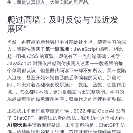
生，而是认真投入、大量实践的副产品。
爬过高墙：及时反馈与“最近发
展区”
当然，再有趣的新领域也不可能处处平坦。随着学习的深
入，我很快遭遇了
第一道高墙
：JavaScript 编程。相比
起 HTML/CSS 的直观，即使有了一点前端基础，初学
JavaScript 时我依然感到仿佛闯入迷雾——教程里的每
个单词都认识，但整段代码读下来却不知所云。我一度陷
入沮丧，甚至开始怀疑自己缺乏学编程的天赋。那段时
间，每天对着基础概念绞尽脑汁：数组、函数、变量作用
域……怎么都理不顺，更别提独立写出完整功能。学习的
乐趣被晦涩的抽象难题冲淡，取而代之的是挫败和动摇。
正在我几乎要打退堂鼓的时候，2022 年底 OpenAI 发布
了 ChatGPT。抱着试试看的想法，我开始向这个强大的
AI 聊天助手
请教编程疑难。出乎意料的是，ChatGPT 仿
佛一位随叫随到的私人导师，不厌其烦地为我解答疑惑。