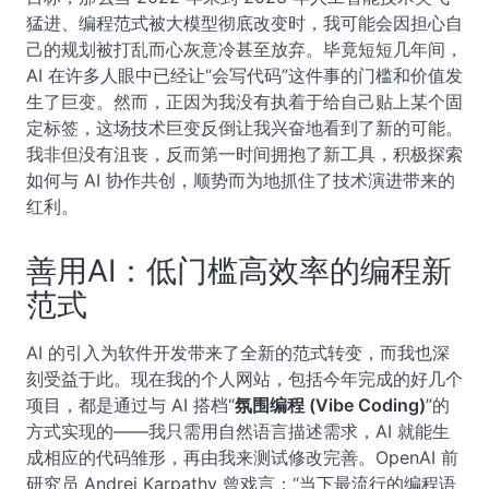
猛进、编程范式被大模型彻底改变时，我可能会因担心自
己的规划被打乱而心灰意冷甚至放弃。毕竟短短几年间，
AI 在许多人眼中已经让“会写代码”这件事的门槛和价值发
生了巨变。然而，正因为我没有执着于给自己贴上某个固
定标签，这场技术巨变反倒让我兴奋地看到了新的可能。
我非但没有沮丧，反而第一时间拥抱了新工具，积极探索
如何与 AI 协作共创，顺势而为地抓住了技术演进带来的
红利。
善用AI：低门槛高效率的编程新
范式
AI 的引入为软件开发带来了全新的范式转变，而我也深
刻受益于此。现在我的个人网站，包括今年完成的好几个
项目，都是通过与 AI 搭档“
氛围编程 (Vibe Coding)
”的
方式实现的——我只需用自然语言描述需求，AI 就能生
成相应的代码雏形，再由我来测试修改完善。OpenAI 前
研究员 Andrej Karpathy 曾戏言：“当下最流行的编程语