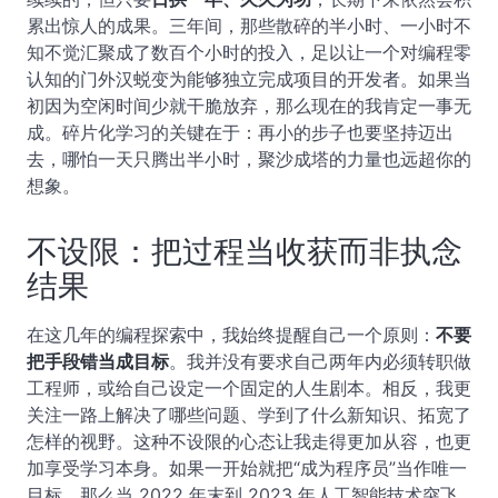
累出惊人的成果。三年间，那些散碎的半小时、一小时不
知不觉汇聚成了数百个小时的投入，足以让一个对编程零
认知的门外汉蜕变为能够独立完成项目的开发者。如果当
初因为空闲时间少就干脆放弃，那么现在的我肯定一事无
成。碎片化学习的关键在于：再小的步子也要坚持迈出
去，哪怕一天只腾出半小时，聚沙成塔的力量也远超你的
想象。
不设限：把过程当收获而非执念
结果
在这几年的编程探索中，我始终提醒自己一个原则：
不要
把手段错当成目标
。我并没有要求自己两年内必须转职做
工程师，或给自己设定一个固定的人生剧本。相反，我更
关注一路上解决了哪些问题、学到了什么新知识、拓宽了
怎样的视野。这种不设限的心态让我走得更加从容，也更
加享受学习本身。如果一开始就把“成为程序员”当作唯一
目标，那么当 2022 年末到 2023 年人工智能技术突飞