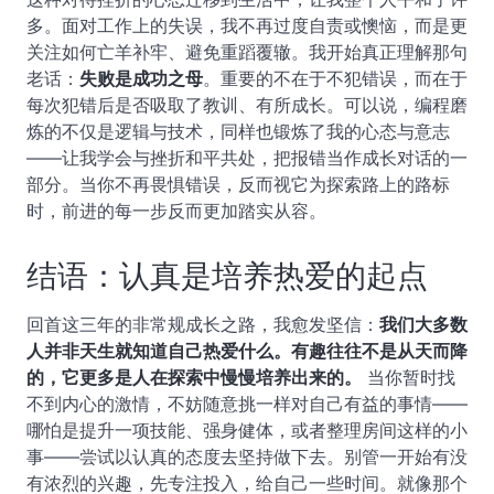
多。面对工作上的失误，我不再过度自责或懊恼，而是更
关注如何亡羊补牢、避免重蹈覆辙。我开始真正理解那句
老话：
失败是成功之母
。重要的不在于不犯错误，而在于
每次犯错后是否吸取了教训、有所成长。可以说，编程磨
炼的不仅是逻辑与技术，同样也锻炼了我的心态与意志
——让我学会与挫折和平共处，把报错当作成长对话的一
部分。当你不再畏惧错误，反而视它为探索路上的路标
时，前进的每一步反而更加踏实从容。
结语：认真是培养热爱的起点
回首这三年的非常规成长之路，我愈发坚信：
我们大多数
人并非天生就知道自己热爱什么。有趣往往不是从天而降
的，它更多是人在探索中慢慢培养出来的。
当你暂时找
不到内心的激情，不妨随意挑一样对自己有益的事情——
哪怕是提升一项技能、强身健体，或者整理房间这样的小
事——尝试以认真的态度去坚持做下去。别管一开始有没
有浓烈的兴趣，先专注投入，给自己一些时间。就像那个