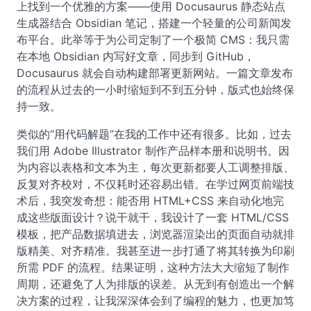
上找到一个优雅的方案——使用 Docusaurus 静态站点
生成器结合 Obsidian 笔记，搭建一个轻量的公司新闻发
布平台。此举等于为公司定制了一个极简 CMS：我只需
在本地 Obsidian 内写好文章，同步到 GitHub，
Docusaurus 就会自动构建部署更新网站。一篇文章发布
的流程从过去的一小时缩短到不到五分钟，版式也始终保
持一致。
类似的“用代码解题”在我的工作中还有很多。比如，过去
我们用 Adobe Illustrator 制作产品样本册和说明书。因
为内容以表格和文本为主，每次更新都要人工调整排版、
反复对齐校对，不仅耗时还容易出错。在学过网页前端技
术后，我突发奇想：能否用 HTML+CSS 来自动化地完
成这些版面设计？说干就干，我设计了一套 HTML/CSS
模板，把产品数据填进去，浏览器渲染出的页面自动就排
版精美、对齐精准。我甚至进一步打通了将其转换为印刷
所需 PDF 的流程。结果证明，这种方法大大缩短了制作
周期，还避免了人为排版的误差。从无到有创造出一个解
决方案的过程，让我深深体会到了编程的魅力，也更加笃