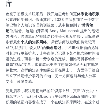
库
攻克了初级技术瓶颈后，我开始思考如何更
体系化地积累
和管理所学知识。恰逢其时，2023 年我参加了一个数字
笔记和个人知识管理的训练营，从中接触到了“
常青笔
记
”的理念。这是由开发者 Andy Matuschak 提出的笔记
方法论，强调笔记的持续迭代生长和相互链接，目标是逐
步积累出
个人的知识网络
。课程讲师鼓励我们将笔记写
成“为我所用、说人话”的
概念笔记
，并不断根据新的见解
对其进行更新扩充，让每条笔记记录下某个概念随时间演
进的过程，而非一篇一劳永逸的定稿。相比写博客输出一
篇篇“成品”文章，常青笔记更关注想法如何从无到有地发
芽壮大。这样的知识库如果公开在网上，一方面等于给自
己立下长期维护学习的 flag，另一方面也能与他人分享
交流，激发灵感。
受此启发，我决定把自己的知识库上线，真正“在公共中
持续学习”。我利用 Obsidian 平台的 Publish 插件，将
积累的笔记内容发布成了一个在线知识库网站。在这个过