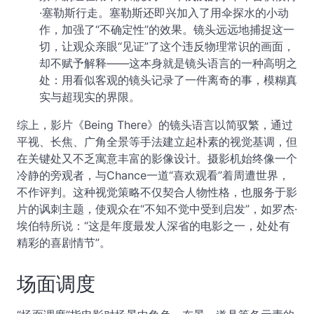
·塞勒斯行走。塞勒斯还即兴加入了用伞探水的小动
作，加强了“不确定性”的效果。镜头远远地捕捉这一
切，让观众亲眼“见证”了这个违反物理常识的画面，
却不赋予解释——这本身就是镜头语言的一种高明之
处：用看似客观的镜头记录了一件离奇的事，模糊真
实与超现实的界限。
综上，影片《Being There》的镜头语言以简驭繁，通过
平视、长焦、广角全景等手法建立起朴素的视觉基调，但
在关键处又不乏寓意丰富的影像设计。摄影机始终像一个
冷静的旁观者，与Chance一道“喜欢观看”着周遭世界，
不作评判。这种视觉策略不仅契合人物性格，也服务于影
片的讽刺主题，使观众在“不知不觉中受到启发”，如罗杰·
埃伯特所说：“这是年度最发人深省的电影之一，处处有
精彩的喜剧情节”。
场面调度