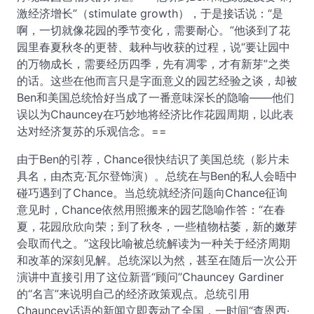
激经济增长”（stimulate growth），于是接话说：“是
啊，一切就像花园的季节变化，需要耐心。”他谈到了花
园里春夏秋冬的更替、栽种与收获的过程，说“要让园中
的万物成长，需要经历四季，先有凋零，才有新芽”之类
的话。这些在他而言只是字面意义的园艺经验之谈，却被
Ben和美国总统恰好当成了一番意味深长的隐喻——他们
误以为Chauncey在巧妙地将经济比作花园周期，以此表
达对经济复苏的乐观信念。==
由于Ben的引荐，Chance很快结识了美国总统（影片未
具名，由杰克·瓦尔登饰演）。总统在与Ben的私人会晤中
碰巧遇到了Chance。当总统就经济问题向Chance征询
意见时，Chance依然用照搬来的园艺隐喻作答：“在春
夏，花园欣欣向荣；到了秋冬，一些植物枯萎，新的嫩芽
会取而代之。”这段比喻被总统解读为一种关于经济周期
和改革的深刻见解。总统深以为然，甚至在随后一次公开
演讲中直接引用了这位新晋“顾问”Chauncey Gardiner
的“名言”来说明自己的经济政策观点。总统引用
Chauncey话语的新闻立即轰动了全国，一时间“查恩西·