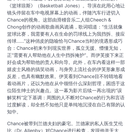
《篮球琼斯》（Basketball Jones）。导演在此用心地让
镜头停留在车中电视屏幕上的动画，伴随汽车行进切入
Chance的视角。这部由滑稽音乐二人组Cheech &
Chong创作的动画歌曲画风诡谲，歌词唱道：“生活就像
篮球比赛，我需要有人在生命的罚球线上为我挡拆、接应
传球……”这种俏皮的隐喻恰与Chance当时的境遇形成巧
合：Chance初来乍到现实世界，孤立无援、懵懂无知，
正“需要有人帮助他在人生中挡拆掩护”。而伊芙接下来正
好会成为帮助他的贵人和向导。此外，在车内看这样一部
嬉皮士风格的搞笑动画，与身旁上流社会的伊芙形象形成
反差，也具有幽默效果。伊芙看到Chance目不转睛地看
着动画片，还以为他在从中领悟什么深刻哲理，困惑于这
位陌生绅士的兴趣点。这一幕为影片后续一再出现的“误
解笑料”定下基调：周围的人不断对Chance的行为和言语
过度解读，却全然不知他只是单纯地沉浸在自己有限的认
知中。
Chance被带到兰德夫妇的豪宅。兰德家的私人医生艾伦
比（Dr. Allenby）对Chance进行检查，发现他并无大