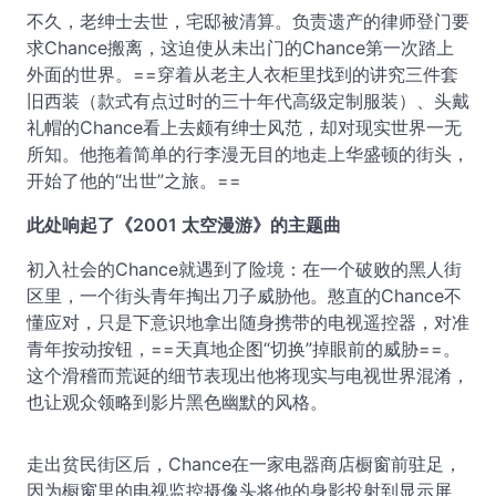
不久，老绅士去世，宅邸被清算。负责遗产的律师登门要
求Chance搬离，这迫使从未出门的Chance第一次踏上
外面的世界。==穿着从老主人衣柜里找到的讲究三件套
旧西装（款式有点过时的三十年代高级定制服装）、头戴
礼帽的Chance看上去颇有绅士风范，却对现实世界一无
所知。他拖着简单的行李漫无目的地走上华盛顿的街头，
开始了他的“出世”之旅。==
此处响起了《2001 太空漫游》的主题曲
初入社会的Chance就遇到了险境：在一个破败的黑人街
区里，一个街头青年掏出刀子威胁他。憨直的Chance不
懂应对，只是下意识地拿出随身携带的电视遥控器，对准
青年按动按钮，==天真地企图“切换”掉眼前的威胁==。
这个滑稽而荒诞的细节表现出他将现实与电视世界混淆，
也让观众领略到影片黑色幽默的风格。
走出贫民街区后，Chance在一家电器商店橱窗前驻足，
因为橱窗里的电视监控摄像头将他的身影投射到显示屏