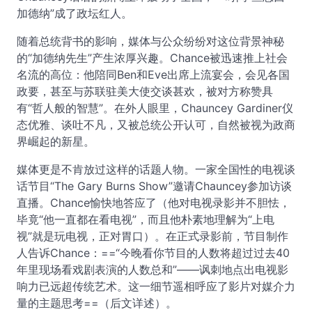
加德纳”成了政坛红人。
随着总统背书的影响，媒体与公众纷纷对这位背景神秘
的“加德纳先生”产生浓厚兴趣。Chance被迅速推上社会
名流的高位：他陪同Ben和Eve出席上流宴会，会见各国
政要，甚至与苏联驻美大使交谈甚欢，被对方称赞具
有“哲人般的智慧”。在外人眼里，Chauncey Gardiner仪
态优雅、谈吐不凡，又被总统公开认可，自然被视为政商
界崛起的新星。
媒体更是不肯放过这样的话题人物。一家全国性的电视谈
话节目“The Gary Burns Show”邀请Chauncey参加访谈
直播。Chance愉快地答应了（他对电视录影并不胆怯，
毕竟“他一直都在看电视”，而且他朴素地理解为“上电
视”就是玩电视，正对胃口）。在正式录影前，节目制作
人告诉Chance：==“今晚看你节目的人数将超过过去40
年里现场看戏剧表演的人数总和”——讽刺地点出电视影
响力已远超传统艺术。这一细节遥相呼应了影片对媒介力
量的主题思考==（后文详述）。