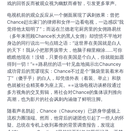
戏的回答反而被观众视为幽默而睿智，引发更多掌声。
电视机前的观众反应从一个侧面展现了讽刺效果：曾把
Chance赶出家门的律师和女伴一边看电视，一边感叹“我
觉得他太聪明了”；而远在兰德老宅厨房里的女佣路易丝
（多年来照顾Chance长大的黑人女佣）却愤愤不平地对
身边的同行说出一句点睛之语：“这世界在美国就是白人
的天下！我从小把那男孩带大，他脑子糊里糊涂……可你
瞧瞧他现在！没错，只要你在美国是个白人，你就能如愿
得到一切！”==路易丝的话一针见血地揭示出Chauncey
成功背后的荒谬现实：Chance不过是个“脑袋里装着米布
丁”（傻乎乎）的白人，却凭借外表（着装、举止）和肤
色就被社会精英奉为座上宾。==这场电视访谈桥段通过
多方视角的交叉剪辑，将社会对Chance的集体误判推向
高潮，也为影片的社会讽刺内涵做了鲜明注脚。
随着声名鹊起，Chance（Chauncey）已跻身华盛顿上
流权力圈顶端。然而，他背后的谜团也引起了一些人的怀
疑。总统在专机上收到幕僚的背景调查报告，发现这