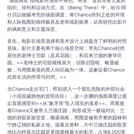
“场面调度”指电影对场景中角色、布景、道具等各元素的
组织、排列和运动方式。在《Being There》中，哈尔·阿
什贝以细腻考究的场面调度，将Chance所到之处的环境
和人际氛围刻画得极具反差和戏剧效果，从而烘托出影片
的讽刺意义和主题深意。
首先，电影在场景选择和美术设计上就蕴含了鲜明的对照
意味。影片主要有两个核心场景空间：早先Chance封闭
居住的老绅士宅邸（及其花园），和后来兰德的奢华庄
园。==老绅士的宅邸规模虽大，但陈旧昏暗、略显破
败，与周围衰落的黑人街区融为一体。这象征着Chance
此前生活的停滞与封闭。==
当Chance走出宅门，即刻进入一个脏乱危险的外部社会
（小混混威胁他的贫民街区），这一步骤的场面调度让观
众直观感受到==从“象牙塔”坠入现实的落差==。而紧接
着Chance又被带入兰德庄园，则形成另一极端对比：兰
德的府邸富丽堂皇，雕梁画栋，周围是修剪齐整的园林和
宁静辽阔的私家土地。据幕后资料，片中兰德庄园的取景
地比尔特莫尔庄园是美国规模最大的私宅，占地8,000英