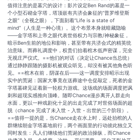
值得注意的是墓穴的设计：影片设定Ben Rand的墓是一
个小型石砌金字塔，塔顶嵌有共济会象征的“普罗维登斯
之眼”（全视之眼），下面刻着“Life is a state of
mind”（人生是一种心境）。这个布景本身就暗藏隐喻
——金字塔和上帝之眼代表世俗权力与宗教/神秘象征，
暗示Ben生前的地位和影响，甚至带有共济会式的精英统
治意味。而葬礼调度中，权贵们抬着棺木低声密谋，完全
无视庄严仪式。==他们的对话（决定让Chance当总统）
通过静静跟随的摄影机被观众听见，却没有被其他角色听
见。==棺木在前，阴谋在后——这一调度安排昭示出现
实中的荒诞：国家大事竟在送葬途中仓促敲定，死者的金
字塔墓碑见证着新一轮权力游戏。这场戏的场面调度把讽
刺和超现实感推向顶峰。随即Chance漫步离开人群走向
水面，更以一种戏剧化十足的出走完成了对世俗场面的超
脱（chance 完成了未入世 - 入世 - 出世的三个阶段）。
==值得一提的是，当Chance走在水上时，远处抬棺的人
群继续朝金字塔墓地前行，两个画面里的行动彼此独立又
同时发生：凡人们继续他们荒诞的政治操纵，而Chance