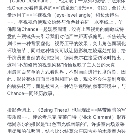
（Caleb Deschanel），他采取了一系列巧妙的手法来体
现Chance看待世界的==“孩童般”眼光==。例如，全片大
量运用了==平视视角（eye-level angle）和长焦镜头
==。平视视角使观众始终与角色处在同一水平线上，仿
佛跟随Chance一起观察周遭，没有上帝视角的俯瞰或特
意的主观镜头去引导我们对他产生距离或偏见。长焦镜头
则带来一种背景虚化、视野压平的效果，突出角色而弱化
环境细节，同时这种镜头可以让摄影机在较远处拍摄，给
予演员更自然的表演空间。德尚奈尔在接受访谈时指出，
这种“不加修饰的视觉风格”恰恰反映了主人公的天真——
用最直白简单的方式看世界，不对画面进行过度渲染。因
此，影片整体画面显得温和而内敛，观众不会注意到夸张
的镜头技巧，而是被带入一种近乎透明的叙事环境中，与
Chance一同经历故事。
摄影色调上，《Being There》也呈现出==略带幽暗的写
实质感==。评论者尼克·克莱门特（Nick Clement）形容
德尚奈尔的摄影是“出色而光线幽暗的”。许多室内场景采
用柔和的低照明，结合比尔特莫尔庄园古朴的木质室内装