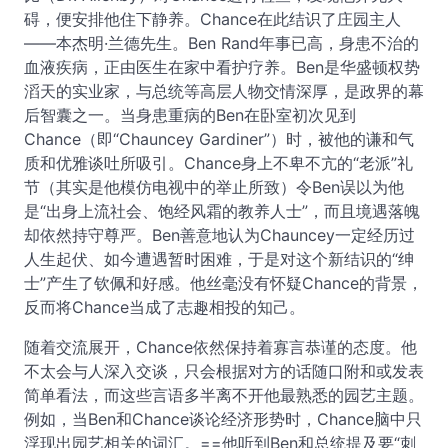
碍，便安排他住下静养。Chance在此结识了庄园主人
——本杰明·兰德先生。Ben Rand年事已高，身患不治的
血液疾病，正由医生在家中看护疗养。Ben是华盛顿权势
滔天的实业家，与总统等高层人物交情深厚，是政界的幕
后智囊之一。当身患重病的Ben在卧室初次见到
Chance（即“Chauncey Gardiner”）时，被他的谦和气
质和优雅谈吐所吸引。Chance身上不卑不亢的“老派”礼
节（其实是他模仿电视中的举止所致）令Ben误以为他
是“出身上流社会、饱经风霜的教养人士”，而且境遇落魄
却依然持守尊严。Ben善意地认为Chauncey一定经历过
人生起伏、如今遭遇暂时困难，于是对这个新结识的“绅
士”产生了钦佩和好感。他丝毫没有怀疑Chance的背景，
反而将Chance当成了志趣相投的知己。
随着交流展开，Chance依然保持着寡言恭谨的态度。他
不太会与人深入交谈，只会根据对方的话随口附和或发表
简单看法，而这些言语多半离不开他最熟悉的园艺主题。
例如，当Ben和Chance谈论经济形势时，Chance脑中只
浮现出园艺相关的词汇。==他听到Ben和总统提及要“刺