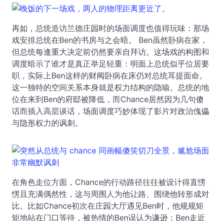
再如，总统造访兰德庄园时的场面调度也值得玩味：那场
戏安排总统在Ben的书房与之会晤。 Ben虽然卧病在家，
但总统每逢重大决定前仍然要亲自拜访。这场戏的构图和
调度暗示了谁才是真正举足轻重：明面上总统似乎位居要
职，实际上Ben这样的财阀卧病在床仍对总统耳提面命。
这一独特的空间关系本身就是权力结构的隐喻。总统的地
位在来到Ben的府邸被降低，而Chance居然因为几句傻
话而插入高层谈话，场面调度巧妙体现了影片对政治傀儡
与隐形权力的讽刺。
在角色走位方面，Chance的行动路径往往被设计得直愣
愣且充满偶然性，这与周围人为他让路、围绕他转形成对
比。比如Chance初次在庄园大厅遇见Ben时，他规规矩
矩地站在门口等待，被热情的Ben误认为谦逊；Ben走近