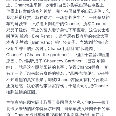
上。Chance生平第一次看到自己的形象出现在电视上，
他露出孩童般惊奇的神情，完全被屏幕里的自己迷住，忘
我地后退欣赏。就在这时，一场意外发生了：一辆豪华轿
车拐弯驶来，正好撞上倒退中的Chance。所幸Chance
只受了轻伤，车上的富人妻子急忙下车查看。这位女士名
叫伊芙·兰德（Eve Rand），是华府有权有势的实业大亨
本杰明·兰德（Ben Rand）的年轻妻子。当她匆忙询问这
位陌生绅士的姓名时，Chance礼貌答道“我是园丁
Chance”（Chance the gardener），但由于发音和语速
原因，Eve误听成了“Chauncey Gardiner”（昌西·加德
纳）。就是这个阴差阳错的名字，使得Chance摇身一变
有了一个听起来颇有身份的姓名：“昌西·加德纳”。Eve并
不知道他的真实背景，却被Chance古怪又有礼的言谈举
止所迷惑，决心将他带回家疗伤，于是命司机把Chance
接到兰德的庄园。
兰德家的庄园实际上取景于美国最大的私人宅邸——位于
北卡罗来纳的比尔特莫尔庄园。当豪车驶入庄园长长的车
道，Chance透过车载电视看起了里面播放的动画短片