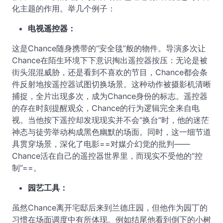
化主题的作用。举几个例子：
电视遥控器：
这是Chance随身携带的“安全毯”般的物件。导演多次让
Chance在陌生环境下下意识掏出遥控器按压：无论是被
街头混混威胁，还是看到不喜欢的节目，Chance都会条
件反射地按遥控器试图切换场景。这种动作被摄影机清晰
捕捉，全片出现多次，成为Chance身份的标志。遥控器
的存在时刻提醒观众，Chance的行为逻辑完全来自电
视。当他按下遥控却发现现实并不会“换台”时，他的迷茫
神态与徒劳举动构成黑色幽默的场面。同时，这一细节道
具贯穿场景，深化了电影==对媒介幻觉的批判——
Chance活在自己的遥控器世界里，而现实不受他的“控
制”==。
园艺工具：
虽然Chance离开宅邸后来到兰德庄园，但他作为园丁的
习惯在场面调度中有所体现。例如结尾他看到倒下的小树