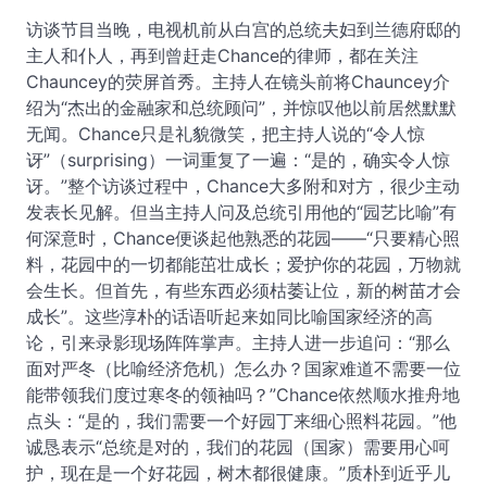
访谈节目当晚，电视机前从白宫的总统夫妇到兰德府邸的
主人和仆人，再到曾赶走Chance的律师，都在关注
Chauncey的荧屏首秀。主持人在镜头前将Chauncey介
绍为“杰出的金融家和总统顾问”，并惊叹他以前居然默默
无闻。Chance只是礼貌微笑，把主持人说的“令人惊
讶”（surprising）一词重复了一遍：“是的，确实令人惊
讶。”整个访谈过程中，Chance大多附和对方，很少主动
发表长见解。但当主持人问及总统引用他的“园艺比喻”有
何深意时，Chance便谈起他熟悉的花园——“只要精心照
料，花园中的一切都能茁壮成长；爱护你的花园，万物就
会生长。但首先，有些东西必须枯萎让位，新的树苗才会
成长”。这些淳朴的话语听起来如同比喻国家经济的高
论，引来录影现场阵阵掌声。主持人进一步追问：“那么
面对严冬（比喻经济危机）怎么办？国家难道不需要一位
能带领我们度过寒冬的领袖吗？”Chance依然顺水推舟地
点头：“是的，我们需要一个好园丁来细心照料花园。”他
诚恳表示“总统是对的，我们的花园（国家）需要用心呵
护，现在是一个好花园，树木都很健康。”质朴到近乎儿