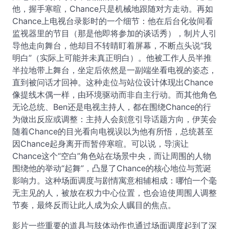
他，握手寒暄，Chance只是机械地跟随对方走动。再如
Chance上电视台录影时的一个细节：他在后台化妆间看
监视器里的节目（那是他即将参加的谈话秀），制片人引
导他走向舞台，他却目不转睛盯着屏幕，不断点头说“我
明白”（实际上可能并未真正明白）。他被工作人员半推
半拉地带上舞台，坐定后依然是一副端坐看电视的姿态，
直到被问话才回神。这种走位与站位设计体现出Chance
像提线木偶一样，由环境驱动而非自主行动。而其他角色
无论总统、Ben还是电视主持人，都在围绕Chance的行
为做出反应或调整：主持人会刻意引导话题方向，伊芙会
随着Chance的目光看向电视误以为他有所悟，总统甚至
因Chance起身离开而暂停寒暄。可以说，导演让
Chance这个“空白”角色站在场景中央，而让周围的人物
围绕他的举动“起舞”，凸显了Chance的核心地位与荒诞
影响力。这种场面调度与剧情寓意相辅相成：哪怕一个毫
无主见的人，被放在权力中心位置，也会迫使周围人调整
节奏，最终反而让此人成为众人瞩目的焦点。
影片一些重要的道具与肢体动作也通过场面调度起到了深