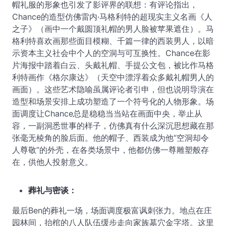
帽礼服的形象也引发了影评界的联想：有评论指出，
Chance的造型仿佛雷内·马格利特的超现实主义名画《人
之子》（画中一个戴圆顶礼帽的男人脸被苹果遮住）。马
格利特喜欢画那些面目模糊、千篇一律的西装男人，以暗
示资本主义社会中个人的空洞与可互换性。Chance在影
片海报中踏着白云、头戴礼帽、手提公文包，被比作马格
利特画作《格尔康达》（天空中漂浮着众多戴礼帽男人的
画面）。这些艺术隐喻虽属评论者引申，但也说明导演在
造型和场景安排上成功塑造了一个符号化的人物形象。场
面调度让Chance总是稳稳当当站在画面中央，举止从
容，一副洞悉世事的样子，仿佛真有什么深沉思想藏在那
张毫无棱角的脸后面。他的帽子、西装成为他“空洞却令
人尊敬”的外壳，在各类场景中，他都仿佛一尊雕塑般存
在，供他人投射意义。
葬礼与密谈：
最后Ben的葬礼一场，场面调度极富讽刺张力。地点在庄
园林间，抬棺的八人队伍缓步走向家族墓穴金字塔。这里