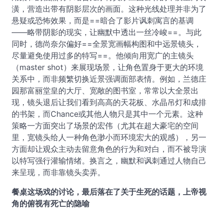
潢，营造出带有阴影层次的画面。这种光线处理并非为了
悬疑或恐怖效果，而是==暗合了影片讽刺寓言的基调
——略带阴影的现实，让幽默中透出一丝冷峻==。与此
同时，德尚奈尔偏好==全景宽画幅构图和中远景镜头，
尽量避免使用过多的特写==。他倾向用宽广的主镜头
（master shot）来展现场景，让角色置身于更大的环境
关系中，而非频繁切换近景强调面部表情。例如，兰德庄
园那富丽堂皇的大厅、宽敞的图书室，常常以大全景出
现，镜头退后让我们看到高高的天花板、水晶吊灯和成排
的书架，而Chance或其他人物只是其中一个元素。这种
策略一方面突出了场景的宏伟（尤其在超大豪宅的空间
里，宽镜头给人一种角色渺小而环境宏大的观感），另一
方面却让观众主动去留意角色的行为和对白，而不被导演
以特写强行灌输情绪。换言之，幽默和讽刺通过人物自己
来呈现，而非靠镜头卖弄。
餐桌这场戏的讨论，最后落在了关于生死的话题，上帝视
角的俯视有死亡的隐喻