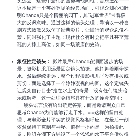
头远去，远景中宏伟的国会与他同框，音乐激昂——
这本应是一个英雄登场的经典场面，可观众却心知肚
明Chance只是个懵懂的园丁，其“进军世界”带着极
大的反讽意味。通过这样的镜头处理，导演以一种喜
剧方式致敬又戏仿了经典影片，让懂行的观众忍俊不
禁，同时强化了主题：现代社会有时会把平凡甚至荒
诞的人捧上高位，如同一场荒唐的史诗。
象征性定镜头：
影片最后Chance在湖面漫步的场
景，摄影机采用远景固定镜头拍摄。他挥舞着雨伞探
水、然后继续走远，整个过程摄影机几乎没有推拉或
剪切，而是选择了一个静静凝视的构图。这个定镜头
让观众自行目击“走在水上”的奇景，没有任何镜头暗
示或解释。这一处理令结尾具有开放的诠释空间：
==镜头语言没有给出确定答案，而是邀请观众自己
思考Chance为何能够行走于水。==这样的留白处
理，与电影全片平实的视觉风格相呼应，在最后一刻
依然保持了克制与神秘。值得一提的是，为拍摄此
景，剧组在湖下方铺设了一个浅浅的水下平台供彼得