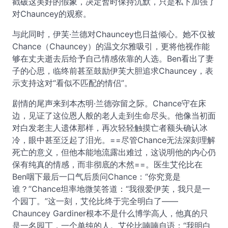
戳破这美好的假象，决定暂时保持沉默，只是私下加强了
对Chauncey的观察。
与此同时，伊芙·兰德对Chauncey也日益倾心。她不仅被
Chance（Chauncey）的温文尔雅吸引，更将他视作能
够在丈夫逝去后给予自己情感依靠的人选。Ben看出了妻
子的心思，临终前甚至鼓励伊芙大胆追求Chauncey，表
示支持这对“看似不匹配的情侣”。
剧情的尾声来到本杰明·兰德弥留之际。Chance守在床
边，见证了这位恩人般的老人走到生命尽头。他像当初面
对白发老主人遗体那样，再次轻轻触摸亡者额头确认冰
冷，眼中甚至泛起了泪光。==尽管Chance无法深刻理解
死亡的意义，但他本能地流露出难过，这说明他的内心仍
保有纯真的情感，而非彻底的木然==。医生艾伦比在
Ben咽下最后一口气后质问Chance：“你究竟是
谁？”Chance坦率地微笑答道：“我很爱伊芙，我只是一
个园丁。”这一刻，艾伦比终于完全明白了——
Chauncey Gardiner根本不是什么博学高人，他真的只
是一名园丁，一个单纯的人。艾伦比喃喃自语：“我明白