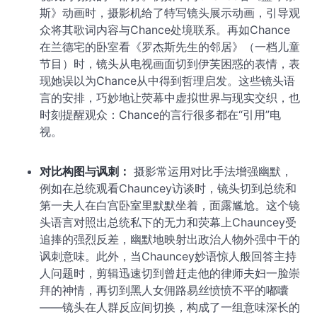
斯》动画时，摄影机给了特写镜头展示动画，引导观
众将其歌词内容与Chance处境联系。再如Chance
在兰德宅的卧室看《罗杰斯先生的邻居》（一档儿童
节目）时，镜头从电视画面切到伊芙困惑的表情，表
现她误以为Chance从中得到哲理启发。这些镜头语
言的安排，巧妙地让荧幕中虚拟世界与现实交织，也
时刻提醒观众：Chance的言行很多都在“引用”电
视。
对比构图与讽刺：
摄影常运用对比手法增强幽默，
例如在总统观看Chauncey访谈时，镜头切到总统和
第一夫人在白宫卧室里默默坐着，面露尴尬。这个镜
头语言对照出总统私下的无力和荧幕上Chauncey受
追捧的强烈反差，幽默地映射出政治人物外强中干的
讽刺意味。此外，当Chauncey妙语惊人般回答主持
人问题时，剪辑迅速切到曾赶走他的律师夫妇一脸崇
拜的神情，再切到黑人女佣路易丝愤愤不平的嘟囔
——镜头在人群反应间切换，构成了一组意味深长的