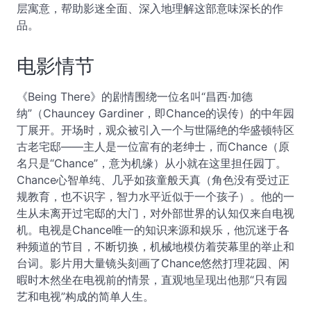
层寓意，帮助影迷全面、深入地理解这部意味深长的作
品。
电影情节
《Being There》的剧情围绕一位名叫“昌西·加德
纳”（Chauncey Gardiner，即Chance的误传）的中年园
丁展开。开场时，观众被引入一个与世隔绝的华盛顿特区
古老宅邸——主人是一位富有的老绅士，而Chance（原
名只是“Chance”，意为机缘）从小就在这里担任园丁。
Chance心智单纯、几乎如孩童般天真（角色没有受过正
规教育，也不识字，智力水平近似于一个孩子）。他的一
生从未离开过宅邸的大门，对外部世界的认知仅来自电视
机。电视是Chance唯一的知识来源和娱乐，他沉迷于各
种频道的节目，不断切换，机械地模仿着荧幕里的举止和
台词。影片用大量镜头刻画了Chance悠然打理花园、闲
暇时木然坐在电视前的情景，直观地呈现出他那“只有园
艺和电视”构成的简单人生。