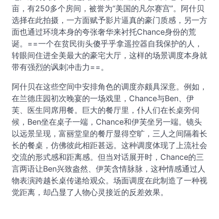
亩，有250多个房间，被誉为“美国的凡尔赛宫”。阿什贝
选择在此拍摄，一方面赋予影片逼真的豪门质感，另一方
面也通过环境本身的夸张奢华来衬托Chance身份的荒
诞。==一个在贫民街头傻乎乎拿遥控器自我保护的人，
转眼间住进全美最大的豪宅大厅，这样的场景调度本身就
带有强烈的讽刺冲击力==。
阿什贝在这些空间中安排角色的调度亦颇具深意。例如，
在兰德庄园初次晚宴的一场戏里，Chance与Ben、伊
芙、医生同席用餐。巨大的餐厅里，仆人们在长桌旁伺
候，Ben坐在桌子一端，Chance和伊芙坐另一端。镜头
以远景呈现，富丽堂皇的餐厅显得空旷，三人之间隔着长
长的餐桌，仿佛彼此相距甚远。这种调度体现了上流社会
交流的形式感和距离感。但当对话展开时，Chance的三
言两语让Ben兴致盎然、伊芙含情脉脉，这种情感通过人
物表演跨越长桌传递给观众。场面调度在此制造了一种视
觉距离，却凸显了人物心灵接近的反差效果。