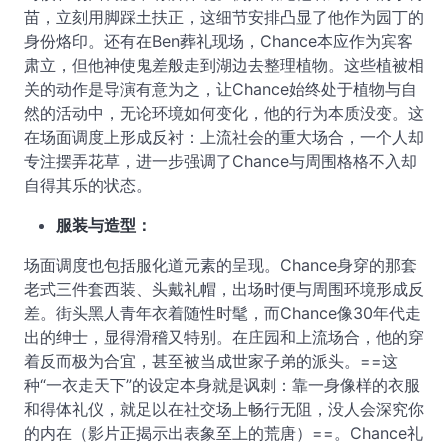
苗，立刻用脚踩土扶正，这细节安排凸显了他作为园丁的
身份烙印。还有在Ben葬礼现场，Chance本应作为宾客
肃立，但他神使鬼差般走到湖边去整理植物。这些植被相
关的动作是导演有意为之，让Chance始终处于植物与自
然的活动中，无论环境如何变化，他的行为本质没变。这
在场面调度上形成反衬：上流社会的重大场合，一个人却
专注摆弄花草，进一步强调了Chance与周围格格不入却
自得其乐的状态。
服装与造型：
场面调度也包括服化道元素的呈现。Chance身穿的那套
老式三件套西装、头戴礼帽，出场时便与周围环境形成反
差。街头黑人青年衣着随性时髦，而Chance像30年代走
出的绅士，显得滑稽又特别。在庄园和上流场合，他的穿
着反而极为合宜，甚至被当成世家子弟的派头。==这
种“一衣走天下”的设定本身就是讽刺：靠一身像样的衣服
和得体礼仪，就足以在社交场上畅行无阻，没人会深究你
的内在（影片正揭示出表象至上的荒唐）==。Chance礼