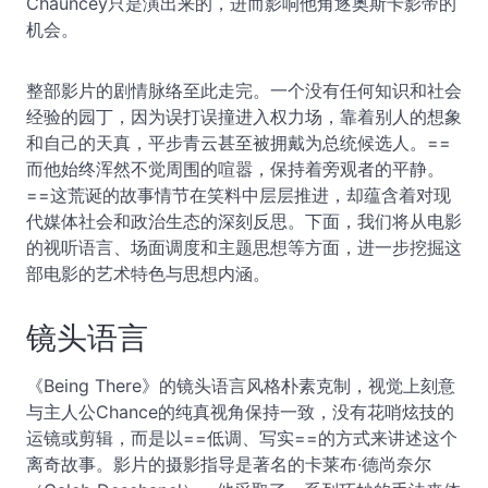
Chauncey只是演出来的，进而影响他角逐奥斯卡影帝的
机会。
整部影片的剧情脉络至此走完。一个没有任何知识和社会
经验的园丁，因为误打误撞进入权力场，靠着别人的想象
和自己的天真，平步青云甚至被拥戴为总统候选人。==
而他始终浑然不觉周围的喧嚣，保持着旁观者的平静。
==这荒诞的故事情节在笑料中层层推进，却蕴含着对现
代媒体社会和政治生态的深刻反思。下面，我们将从电影
的视听语言、场面调度和主题思想等方面，进一步挖掘这
部电影的艺术特色与思想内涵。
镜头语言
《Being There》的镜头语言风格朴素克制，视觉上刻意
与主人公Chance的纯真视角保持一致，没有花哨炫技的
运镜或剪辑，而是以==低调、写实==的方式来讲述这个
离奇故事。影片的摄影指导是著名的卡莱布·德尚奈尔