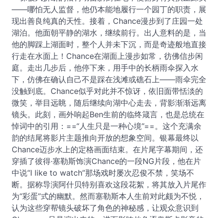
——哪怕无人监督，他仍本能地履行一个园丁的职责，展
现出善良纯真的天性。接着，Chance漫步到了庄园一处
湖泊。他面朝平静的湖水，继续前行。出人意料的是，当
他的脚踩上湖面时，整个人并未下沉，而是奇迹般地直接
行走在水面上！Chance在湖面上漫步如常，彷佛信步闲
庭。走出几步后，他停下来，用手中的长柄雨伞探入水
下，仿佛在确认自己不是踩在浅滩或礁石上——雨伞完全
没触到底。Chance似乎对此并不惊讶，依旧面带恬淡的
微笑，举目远眺，随后继续向湖中心走去，背影渐渐远离
镜头。此刻，画外响起Ben生前的临终箴言，也是总统在
悼词中的引用：==“人生只是一种心境”==。这个充满余
韵的结尾将影片主题推向开放的想象空间。银幕最终以
Chance迈步水上的定格画面结束。在片尾字幕期间，还
穿插了彼得·塞勒斯饰演Chance的一段NG片段，他在片
中说“I like to watch”那场戏时屡次忍俊不禁，笑场不
断。据称导演阿什贝特别喜欢这段花絮，将其放入片尾作
为“彩蛋”式的幽默。然而塞勒斯本人生前对此颇为不悦，
认为这些穿帮镜头破坏了角色的神秘感，让观众意识到