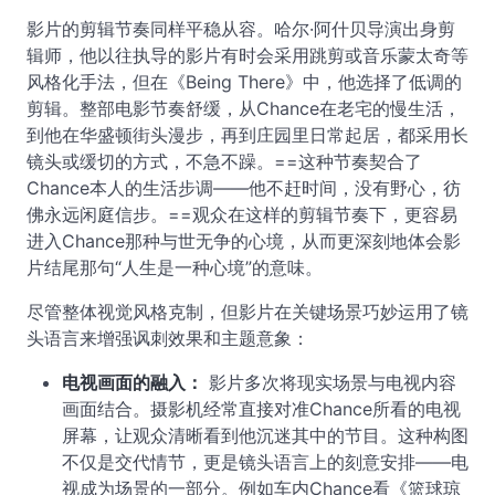
影片的剪辑节奏同样平稳从容。哈尔·阿什贝导演出身剪
辑师，他以往执导的影片有时会采用跳剪或音乐蒙太奇等
风格化手法，但在《Being There》中，他选择了低调的
剪辑。整部电影节奏舒缓，从Chance在老宅的慢生活，
到他在华盛顿街头漫步，再到庄园里日常起居，都采用长
镜头或缓切的方式，不急不躁。==这种节奏契合了
Chance本人的生活步调——他不赶时间，没有野心，彷
佛永远闲庭信步。==观众在这样的剪辑节奏下，更容易
进入Chance那种与世无争的心境，从而更深刻地体会影
片结尾那句“人生是一种心境”的意味。
尽管整体视觉风格克制，但影片在关键场景巧妙运用了镜
头语言来增强讽刺效果和主题意象：
电视画面的融入：
影片多次将现实场景与电视内容
画面结合。摄影机经常直接对准Chance所看的电视
屏幕，让观众清晰看到他沉迷其中的节目。这种构图
不仅是交代情节，更是镜头语言上的刻意安排——电
视成为场景的一部分。例如车内Chance看《篮球琼