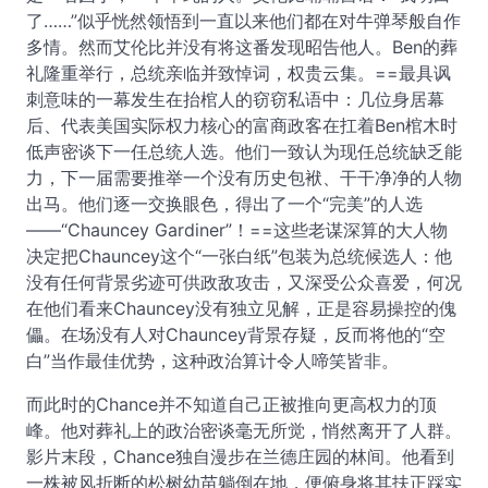
了……”似乎恍然领悟到一直以来他们都在对牛弹琴般自作
多情。然而艾伦比并没有将这番发现昭告他人。Ben的葬
礼隆重举行，总统亲临并致悼词，权贵云集。==最具讽
刺意味的一幕发生在抬棺人的窃窃私语中：几位身居幕
后、代表美国实际权力核心的富商政客在扛着Ben棺木时
低声密谈下一任总统人选。他们一致认为现任总统缺乏能
力，下一届需要推举一个没有历史包袱、干干净净的人物
出马。他们逐一交换眼色，得出了一个“完美”的人选
——“Chauncey Gardiner”！==这些老谋深算的大人物
决定把Chauncey这个“一张白纸”包装为总统候选人：他
没有任何背景劣迹可供政敌攻击，又深受公众喜爱，何况
在他们看来Chauncey没有独立见解，正是容易操控的傀
儡。在场没有人对Chauncey背景存疑，反而将他的“空
白”当作最佳优势，这种政治算计令人啼笑皆非。
而此时的Chance并不知道自己正被推向更高权力的顶
峰。他对葬礼上的政治密谈毫无所觉，悄然离开了人群。
影片末段，Chance独自漫步在兰德庄园的林间。他看到
一株被风折断的松树幼苗躺倒在地，便俯身将其扶正踩实