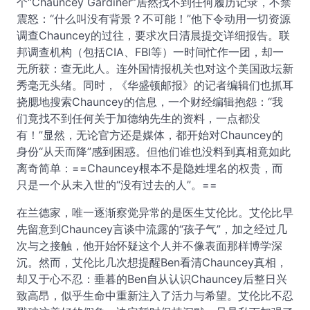
个“Chauncey Gardiner”居然找不到任何履历记录，不禁
震怒：“什么叫没有背景？不可能！”他下令动用一切资源
调查Chauncey的过往，要求次日清晨提交详细报告。联
邦调查机构（包括CIA、FBI等）一时间忙作一团，却一
无所获：查无此人。连外国情报机关也对这个美国政坛新
秀毫无头绪。同时，《华盛顿邮报》的记者编辑们也抓耳
挠腮地搜索Chauncey的信息，一个财经编辑抱怨：“我
们竟找不到任何关于加德纳先生的资料，一点都没
有！”显然，无论官方还是媒体，都开始对Chauncey的
身份“从天而降”感到困惑。但他们谁也没料到真相竟如此
离奇简单：==Chauncey根本不是隐姓埋名的权贵，而
只是一个从未入世的“没有过去的人”。==
在兰德家，唯一逐渐察觉异常的是医生艾伦比。艾伦比早
先留意到Chauncey言谈中流露的“孩子气”，加之经过几
次与之接触，他开始怀疑这个人并不像表面那样博学深
沉。然而，艾伦比几次想提醒Ben看清Chauncey真相，
却又于心不忍：垂暮的Ben自从认识Chauncey后整日兴
致高昂，似乎生命中重新注入了活力与希望。艾伦比不忍