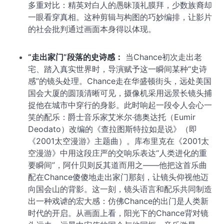
多重对比：精英对白人的愚昧顶礼膜拜，少数族裔却
一眼看穿真相。这种剪辑与构图的巧妙编排，让影片
的社会批判通过画面本身得以体现。
“走出家门”段落的史诗感：
当Chance初次走出老
宅、踏入真实世界时，导演赋予这一瞬间某种“史诗
感”的镜头处理。Chance走在华盛顿街头，远处美国
国会大厦的圆顶清晰可见，摄像机采用远景长镜头捕
捉他在城市中穿行的身影。此时响起一段令人会心一
笑的配乐：爵士音乐家艾米尔·德奥达托（Eumir
Deodato）改编的《查拉图斯特拉如是说》（即
《2001太空漫游》主题曲）。库布里克在《2001太
空漫游》中用这段庄严的交响乐表达“人类进化的重
要瞬间”，阿什贝则反其道而用之——他把这首乐曲
配在Chance傻傻地走出家门那刻，让镜头仰视他迈
向国会山的背影。这一刻，镜头语言和配乐共同制造
出一种戏谑的宏大感：仿佛Chance的出门是人类新
时代的开启。从画面上看，阳光下的Chance背对镜