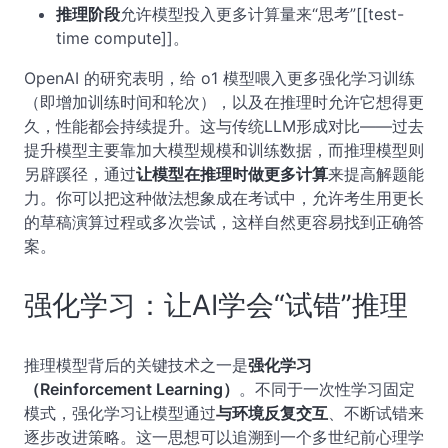
推理阶段
允许模型投入更多计算量来“思考”[[test-
time compute]]。
OpenAI 的研究表明，给 o1 模型喂入更多强化学习训练
（即增加训练时间和轮次），以及在推理时允许它想得更
久，性能都会持续提升。这与传统LLM形成对比——过去
提升模型主要靠加大模型规模和训练数据，而推理模型则
另辟蹊径，通过
让模型在推理时做更多计算
来提高解题能
力。你可以把这种做法想象成在考试中，允许考生用更长
的草稿演算过程或多次尝试，这样自然更容易找到正确答
案。
强化学习：让AI学会“试错”推理
推理模型背后的关键技术之一是
强化学习
（Reinforcement Learning）
。不同于一次性学习固定
模式，强化学习让模型通过
与环境反复交互
、不断试错来
逐步改进策略。这一思想可以追溯到一个多世纪前心理学