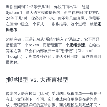
当你被问到“2+2等于几”时，你脱口而出“4”，这是
System 1，是大语言模型擅长的。但当你被问到“17乘以
24等于几”时，你必须停下来。你不能只靠直觉，你需要
在脑海中建立一个算式，一步步推导。这个过程，就是
逻
辑思考
。
o1的突破，正是让AI从”系统1”跨入了”系统2”。它不再只
是预测下一个token，而是预测下一个
思维步骤
。在给出
答案之前，它会在内部展开一条”思维链”（Chain of
Thought），尝试多种路径，评估各种可能，最终收敛到
最优解。
推理模型 vs. 大语言模型
传统的大语言模型（LLM）受训的目标很简单——根据已
有上下文预测下一个词。它们生成内容更像是在瞬间完
成，无暇顾及详细的逻辑步骤。而推理模型则截然不同：