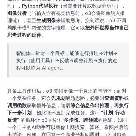
时），
Python代码执行
（当需要计算或数据分析时），
图像分析
（当输入含有视觉信息时，o3会将图像纳入推
理链），甚至
生成图像
来辅助思考。换句话说，o3 不再
局限于模型内部的文字推理，它可以
把外部世界当作自己
思考过程的延伸
。
智能体：针对一个目标，能够进行推理->计划->
执行（使用工具）->反馈->调整计划->执行的过
程可以称为 AI agent。
具备工具使用后，o3 变得更像一个真正的智能体：面对
一个复杂任务，它会
先规划
解题思路，必要时
查询资料
或
调用函数
获取额外信息，随后
综合信息作出推理
，再
执行
下一步计划
，如此循环直到完成任务。这种
“计划-行动-
反馈”
的循环让 o3 能处理
多步骤、跨领域
的挑战，如同
一个自主的AI助手可以替你上网搜索、算账、看图然后给
出结论。例如，在回答一个商业分析问题时，o3 可能会