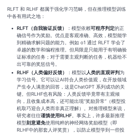
RLFT 和 RLHF 都属于强化学习范畴，但在推理模型训练
中各有用武之地：
RLFT（自我验证反馈）
：模型依赖
可程序判定
的正
确信号作为奖励。优点是客观准确、高效，模型能学
到精确求解问题的能力。例如 o1 通过 RLFT 学会了
卓越的数学和编程推理。但局限是只能用于有明确验
证标准的任务；对于需要主观判断的任务，机器给不
出可靠的奖惩信号。
RLHF（人类偏好反馈）
：模型以
人类的直观评判
为
学习信号。它可以让AI符合人类价值观，在开放领域
产生令人满意的回答，这是ChatGPT 系列成功的关
键。但RLHF也有风险：人类反馈毕竟带有主观倾
向，且收集成本高，还可能出现“奖励异常”（模型投
机取巧迎合人类而非真正理解）。对推理模型来说，
研究者往往
谨慎使用RLHF
。事实上，许多最新推理
模型
刻意避免
使用纯粹的神经网络奖励模型（即
RLHF中的那套人评奖赏），以防止模型学到一些投