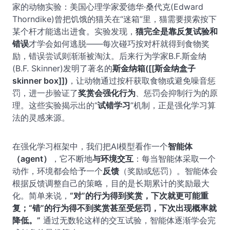
家的动物实验：美国心理学家爱德华·桑代克(Edward
Thorndike)曾把饥饿的猫关在“迷箱”里，猫需要摸索按下
某个杆才能逃出进食。实验发现，
猫完全是靠反复试验和
错误
才学会如何逃脱——每次碰巧按对杆就得到食物奖
励，错误尝试则渐渐被淘汰。后来行为学家B.F.斯金纳
(B.F. Skinner)发明了著名的
斯金纳箱([[斯金纳盒子
skinner box]])
，让动物通过按杆获取食物或避免噪音惩
罚，进一步验证了
奖赏会强化行为
、惩罚会抑制行为的原
理。这些实验揭示出的“
试错学习
”机制，正是强化学习算
法的灵感来源。
在强化学习框架中，我们把AI模型看作一个
智能体
（agent）
，它不断地
与环境交互
：每当智能体采取一个
动作，环境都会给予一个
反馈
（奖励或惩罚）。智能体会
根据反馈调整自己的策略，目的是长期累计的奖励最大
化。简单来说，
“对”的行为得到奖赏，下次就更可能重
复；“错”的行为得不到奖赏甚至受惩罚，下次出现概率就
降低。”
通过无数轮这样的交互试验，智能体逐渐学会完