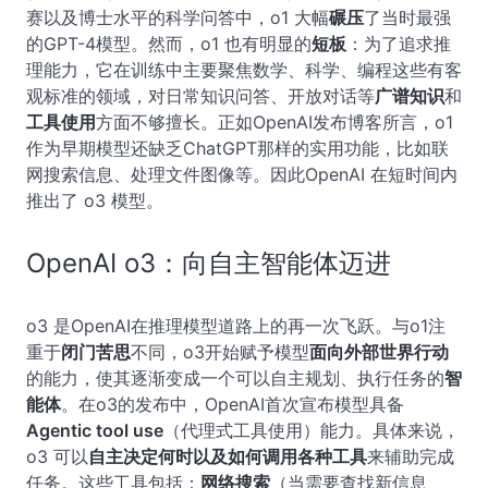
赛以及博士水平的科学问答中，o1 大幅
碾压
了当时最强
的GPT-4模型。然而，o1 也有明显的
短板
：为了追求推
理能力，它在训练中主要聚焦数学、科学、编程这些有客
观标准的领域，对日常知识问答、开放对话等
广谱知识
和
工具使用
方面不够擅长。正如OpenAI发布博客所言，o1
作为早期模型还缺乏ChatGPT那样的实用功能，比如联
网搜索信息、处理文件图像等。因此OpenAI 在短时间内
推出了 o3 模型。
OpenAI o3：向自主智能体迈进
o3 是OpenAI在推理模型道路上的再一次飞跃。与o1注
重于
闭门苦思
不同，o3开始赋予模型
面向外部世界行动
的能力，使其逐渐变成一个可以自主规划、执行任务的
智
能体
。在o3的发布中，OpenAI首次宣布模型具备
Agentic tool use
（代理式工具使用）能力。具体来说，
o3 可以
自主决定何时以及如何调用各种工具
来辅助完成
任务。这些工具包括：
网络搜索
（当需要查找新信息