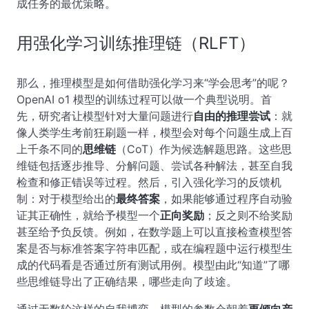
成任务的最优策略。
用强化学习训练推理链（RLFT）
那么，推理模型是如何借助强化学习来“学会思考”的呢？
OpenAI o1 模型的训练过程可以做一个典型说明。首
先，研究者让模型针对大量问题进行
自由的推理尝试
：就
像人类学生考前狂刷题一样，模型会对每个问题生成上百
上千条不同的
思维链
（CoT）作为候选解题思路。这些思
维链包括逐步推导、分解问题、尝试各种解法，甚至自我
检查和修正错误等过程。然后，引入强化学习的反馈机
制：对于模型给出的
最终答案
，如果能够通过程序自动验
证其正确性，就给予模型一个
正向奖励
；反之则不给奖励
甚至给予负反馈。例如，在数学题上可以直接检查模型答
案是否与标准答案字符串匹配，或在编程题中运行模型生
成的代码看是否通过所有测试用例。模型由此“知道”了哪
些思维链导出了正确结果，哪些走向了歧途。
通过无数轮这样的自我博弈，模型的参数会朝着
更倾向产