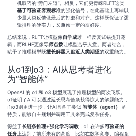
机取巧的“旁门左道”。相反，它们更青睐RLFT这类
基于可验证客观标准
的强化信号，在此基础上再辅以
少量人类反馈做最后的打磨和对齐。这样既保证了逻
辑推理的硬实力，又兼顾一定的友好度。
总结来说，RLFT让模型像
自学成才
一样反复试错提升逻
辑，而RLHF更像
导师点拨
让模型合乎人意。两者结合，
赋予了推理模型既
擅长解题
又
贴近人类期望
的双重能力。
从o1到o3：AI从思考者进化
为“智能体”
OpenAI 的 o1 和 o3 模型展现了推理模型的两次飞跃。
o1证明了AI可以通过延长思考链条获得惊人的解题能力，
而o3则更进一步，让AI具备了类似
智能体（agent）
的
特质，能够自主规划并调用工具来完成复杂任务。
得益于
长链条推理+强化学习调教
，o1 在许多
可验证的
任务
上达到了前所未有的高度。比如在数学竞赛、编程竞